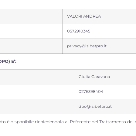
VALORI ANDREA
0572910345
privacy@isibetpro.it
DPO)
E’:
Giulia Garavana
0276398404
dpo@isibetpro.it
ento è disponibile richiedendola al Referente del Trattamento 