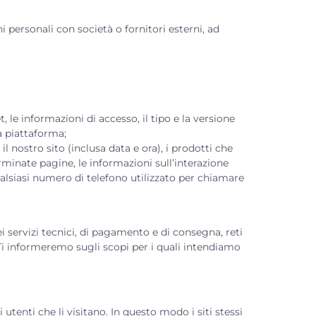
 personali con società o fornitori esterni, ad
, le informazioni di accesso, il tipo e la versione
la piattaforma;
il nostro sito (inclusa data e ora), i prodotti che
erminate pagine, le informazioni sull’interazione
ualsiasi numero di telefono utilizzato per chiamare
 servizi tecnici, di pagamento e di consegna, reti
. Ti informeremo sugli scopi per i quali intendiamo
utenti che li visitano. In questo modo i siti stessi