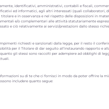
samente, identificativi, amministrativi, contabili e fiscali, comm
ificativi ed informatici, agli altri interessati (quali collaboratori,
titolare e in osservanza e nel rispetto delle disposizioni in mate
trumentali e/o complementari alle attività statutariamente espres
ssato e ciò relativamente ai servizi/prestazioni dallo stesso richie
mpimenti richiesti e sanzionati dalla legge, per il resto il confe
ibilità per il Titolare di dar seguito all’instaurando rapporto e al
quanto gli stessi sono raccolti per adempiere ad obblighi di legge
tuali.
rmazioni su di te che ci fornisci in modo da poter offrire la migl
 possono includere quanto segue: