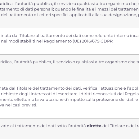
iuridica, l’autorità pubblica, il servizio o qualsiasi altro organismo ch
rattamento di dati personali; quando le finalità e i mezzi del trattame
e del trattamento o i criteri specifici applicabili alla sua designazione,
inata dal Titolare al trattamento dei dati come referente interno incar
e nei modi stabiliti nel Regolamento (UE) 2016/679 GDPR.
uridica, l’autorità pubblica, il servizio o qualsiasi altro organismo che 
ata dal Titolare del trattamento dei dati, verifica l’attuazione e l’a
le richieste degli interessati di esercitare i diritti riconosciuti dal Rego
mento effettuino la valutazione d’impatto sulla protezione dei dati e
a nei casi previsti.
zate al trattamento dei dati sotto l’autorità
diretta
del Titolare o del