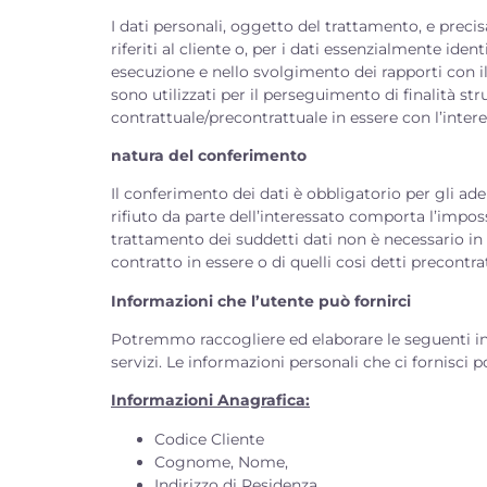
I dati personali, oggetto del trattamento, e preci
riferiti al cliente o, per i dati essenzialmente ident
esecuzione e nello svolgimento dei rapporti con il 
sono utilizzati per il perseguimento di finalità s
contrattuale/precontrattuale in essere con l’intere
natura del conferimento
Il conferimento dei dati è obbligatorio per gli ade
rifiuto da parte dell’interessato comporta l’imposs
trattamento dei suddetti dati non è necessario in 
contratto in essere o di quelli cosi detti precontrat
Informazioni che l’utente può fornirci
Potremmo raccogliere ed elaborare le seguenti info
servizi. Le informazioni personali che ci fornisci
Informazioni Anagrafica:
Codice Cliente
Cognome, Nome,
Indirizzo di Residenza,