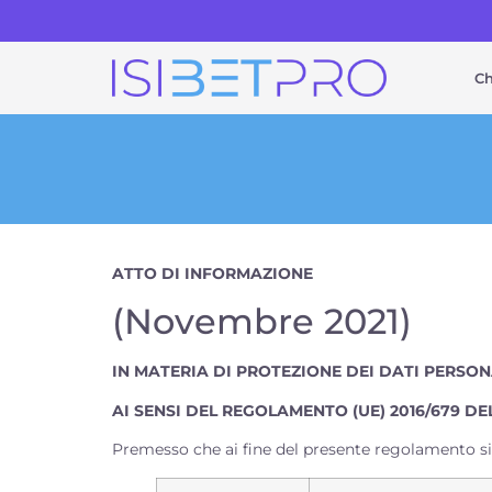
Ch
ATTO DI
INFORMAZIONE
(Novembre 2021)
IN MATERIA DI PROTEZIONE DEI DATI
PERSON
AI SENSI DEL REGOLAMENTO (UE) 2016/679 
Premesso che ai fine del presente regolamento si