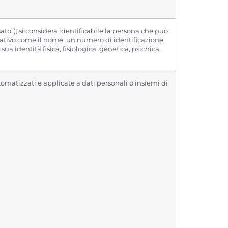
ato”); si considera identificabile la persona che può
icativo come il nome, un numero di identificazione,
sua identità fisica, fisiologica, genetica, psichica,
omatizzati e applicate a dati personali o insiemi di