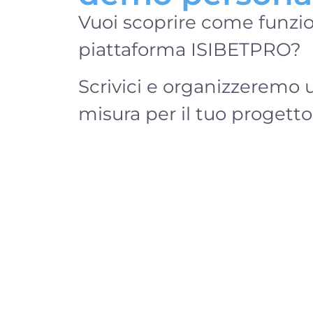
Vuoi scoprire come funzio
piattaforma ISIBETPRO?
Scrivici e organizzeremo
misura per il tuo progetto