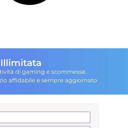
Illimitata
 attività di gaming e scommesse.
izio affidabile e sempre aggiornato