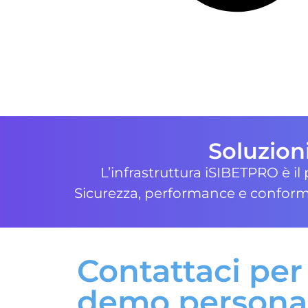
Soluzioni
L’infrastruttura iSIBETPRO è il
Sicurezza, performance e conformit
Contattaci per
demo personal