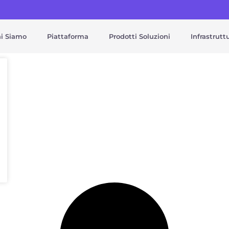
i Siamo
Piattaforma
Prodotti Soluzioni
Infrastrutt