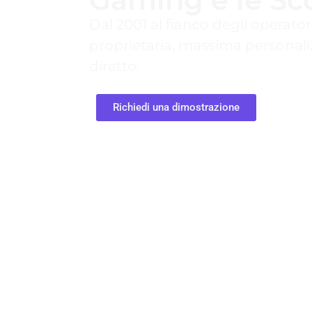
Dal 2001 al fianco degli operato
proprietaria, massima personali
diretto.
Richiedi una dimostrazione