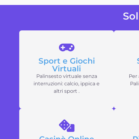
Sol
Sport e Giochi
Virtuali
Palinsesto virtuale senza
Per 
interruzioni: calcio, ippica e
Pal
altri sport .