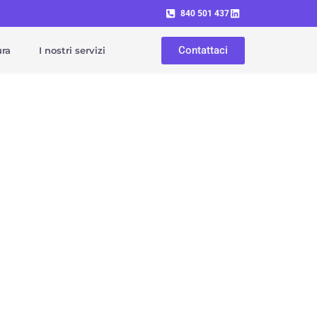
840 501 437
Contattaci
ura
I nostri servizi