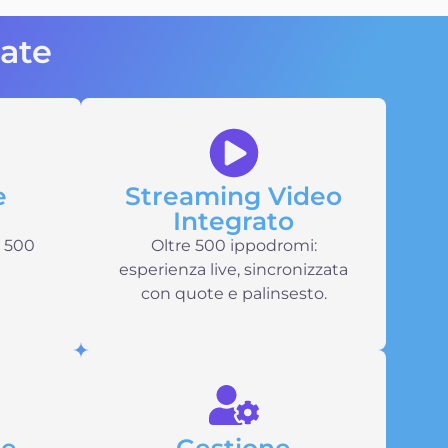
zate
e
Streaming Video
Integrato
e 500
Oltre 500 ippodromi:
esperienza live, sincronizzata
con quote e palinsesto.