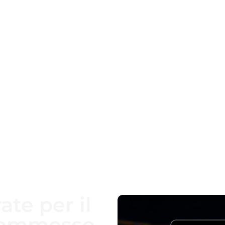
ate per il
commesse